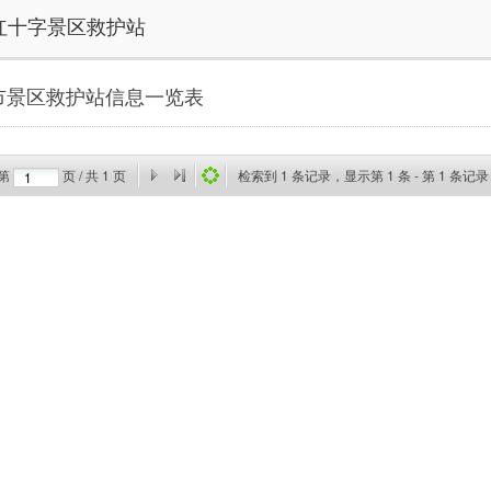
红十字景区救护站
市景区救护站信息一览表
第
页 / 共
1
页
检索到
1
条记录，显示第
1
条 - 第
1
条记录