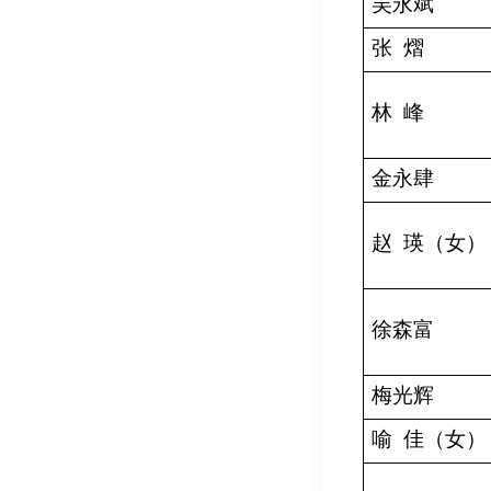
吴永斌
张
熠
林
峰
金永肆
赵
瑛（女）
徐森富
梅光辉
喻
佳（女）