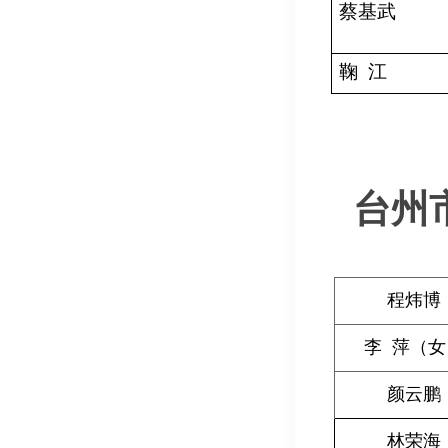
蔡基武
鞠
江
台州
程炜博
李 萍（女
颜云鹏
林荣海