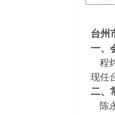
台州
一、
程炜
现任
二、
陈永